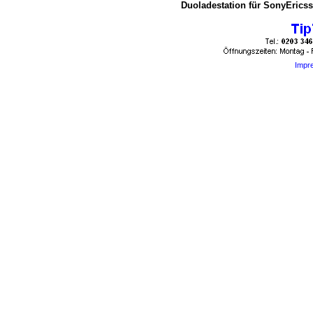
Duoladestation für SonyEricss
Impr