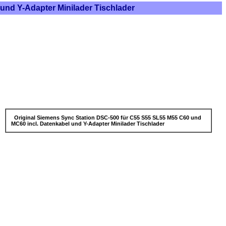
und Y-Adapter Minilader Tischlader
Original Siemens Sync Station DSC-500 für C55 S55 SL55 M55 C60 und
MC60 incl. Datenkabel und Y-Adapter Minilader Tischlader